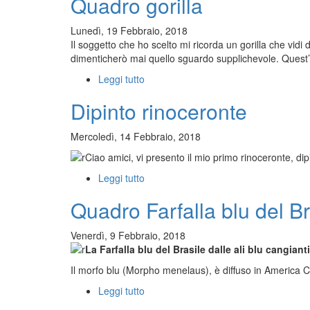
Quadro gorilla
zebra
Lunedì, 19 Febbraio, 2018
Il soggetto che ho scelto mi ricorda un gorilla che vid
dimenticherò mai quello sguardo supplichevole. Quest’o
Leggi tutto
su
Quadro
Dipinto rinoceronte
gorilla
Mercoledì, 14 Febbraio, 2018
Ciao amici, vi presento il mio primo rinoceronte, d
Leggi tutto
su
Dipinto
Quadro Farfalla blu del Br
rinoceronte
Venerdì, 9 Febbraio, 2018
La Farfalla blu del Brasile dalle ali blu cangianti
Il morfo blu (Morpho menelaus), è diffuso in America Ce
Leggi tutto
su
Quadro