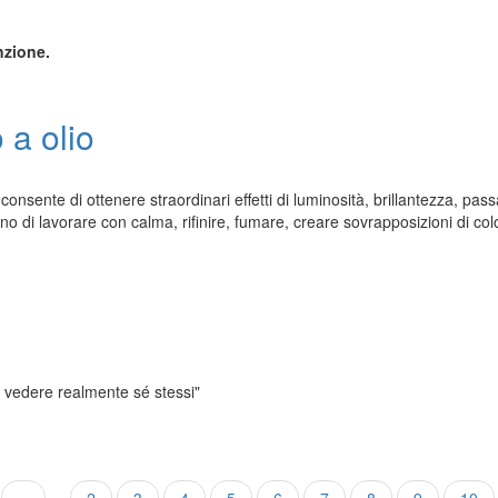
nzione.
 a olio
consente di ottenere straordinari effetti di luminosità, brillantezza, pas
no di lavorare con calma, rifinire, fumare, creare sovrapposizioni di co
e vedere realmente sé stessi"
Previous
‹‹
…
Page
2
Page
3
Page
4
Page
5
Page
6
Page
7
Pagina
8
Page
9
Page
10