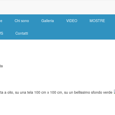
e
Chi sono
Galleria
VIDEO
MOSTRE
n
igation
WS
Contatti
ta
nta a olio, su una tela 100 cm x 100 cm, su un bellissimo sfondo verde