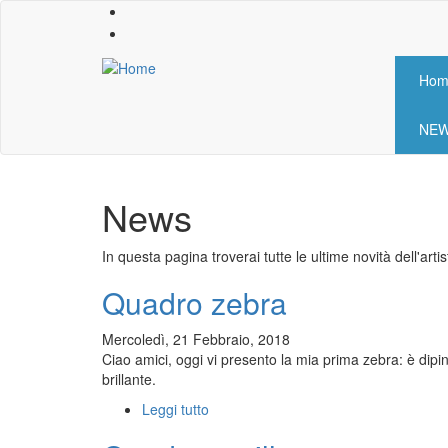
Skip
to
main
content
Hom
Mai
nav
NE
News
In questa pagina troverai tutte le ultime novità dell'artis
Quadro zebra
Mercoledì, 21 Febbraio, 2018
Ciao amici, oggi vi presento la mia prima zebra: è dipi
brillante.
Leggi tutto
su
Quadro