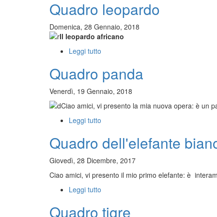
Quadro leopardo
Farfalla
blu
del
Domenica, 28 Gennaio, 2018
Brasile
Il leopardo africano
Leggi tutto
su
Quadro
Quadro panda
leopardo
Venerdì, 19 Gennaio, 2018
Ciao amici, vi presento la mia nuova opera: è un pa
Leggi tutto
su
Quadro
Quadro dell'elefante bian
panda
Giovedì, 28 Dicembre, 2017
Ciao amici, vi presento
il mio primo elefante
: è intera
Leggi tutto
su
Quadro
Quadro tigre
dell'elefante