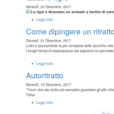
bianco
Venerdì, 22 Dicembre, 2017
La tigre è diventato un animale a rischio di esti
Leggi tutto
su
Quadro
Come dipingere un ritratto
tigre
Giovedì, 21 Dicembre, 2017
L’olio è sicuramente la più completa delle tecniche che 
I lunghi tempi di essiccazione dei pigmenti mi permetto
Leggi tutto
su
Come
Autoritratto
dipingere
un
ritratto
Venerdì, 15 Dicembre, 2017
a
"Trovo che sia molto più semplice guardare gli altri ch
olio
Tisha
Leggi tutto
su
Autoritratto
First
« First