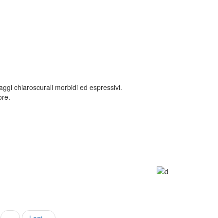
saggi chiaroscurali morbidi ed espressivi.
lore.
Next
››
Last
Last »