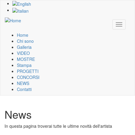
Skip
to
main
content
Toggle
navigati
Home
Main
Chi sono
Galleria
navigation
VIDEO
MOSTRE
Stampa
PROGETTI
CONCORSI
NEWS
Contatti
News
In questa pagina troverai tutte le ultime novità dell'artista