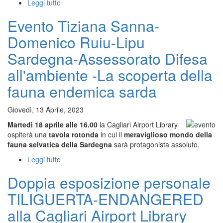
Leggi tutto
su
Asinello
Evento Tiziana Sanna-
albino
dell'Asinara
Domenico Ruiu-Lipu
Sardegna-Assessorato Difesa
all'ambiente -La scoperta della
fauna endemica sarda
Giovedì, 13 Aprile, 2023
Martedì 18 aprile alle 16.00
la Cagliari Airport Library
ospiterà una
tavola rotonda
in cui il
meraviglioso mondo della
fauna selvatica della Sardegna
sarà protagonista assoluto.
Leggi tutto
su
Evento
Doppia esposizione personale
Tiziana
Sanna-
TILIGUERTA-ENDANGERED
Domenico
Ruiu-
alla Cagliari Airport Library
Lipu