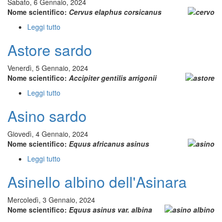
Sabato, 6 Gennaio, 2024
Nome scientifico:
Cervus elaphus corsicanus
Leggi tutto
su
Cervo
Astore sardo
sardo
Venerdì, 5 Gennaio, 2024
Nome scientifico:
Accipiter gentilis arrigonii
Leggi tutto
su
Astore
Asino sardo
sardo
Giovedì, 4 Gennaio, 2024
Nome scientifico:
Equus africanus asinus
Leggi tutto
su
Asino
Asinello albino dell'Asinara
sardo
Mercoledì, 3 Gennaio, 2024
Nome scientifico:
Equus asinus var. albina