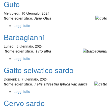
Gufo
Mercoledì, 10 Gennaio, 2024
Nome scientifico:
Asio Otus
Leggi tutto
su
Gufo
Barbagianni
Lunedì, 8 Gennaio, 2024
Nome scientifico:
Tyto alba
Leggi tutto
su
Barbagianni
Gatto selvatico sardo
Domenica, 7 Gennaio, 2024
Nome scientifico:
Felis silvestris lybica var. sarda
Leggi tutto
su
Gatto
Cervo sardo
selvatico
sardo