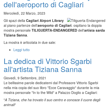
dell'aeroporto di Cagliari
Sardegna-
Assessorato
Difesa
Mercoledì, 22 Marzo, 2023
all'ambiente
Gli spazi della
Cagliari Airport Library
-
al piano partenze dell'
aeroporto di Cagliari
. ospitano la doppia
La
mostra personale
TILIGUERTA-ENDANGERED
dell'
artista sarda
scoperta
Tiziana Sanna
.
della
fauna
La mostra è articolata in due sale:
endemica
Leggi tutto
su
sarda
Doppia
La dedica di Vittorio Sgarbi
esposizione
personale
all'artista Tiziana Sanna
TILIGUERTA-
ENDANGERED
Giovedì, 9 Settembre, 2021
alla
Le bellissime parole dedicatemi dal Professore Vittorio Sgarbi
Cagliari
nella mia copia del suo libro "Ecce Caravaggio" durante la mia
Airport
mostra personale "In to the Wild" a Palazzo Doglio a Cagliari:
Library
dell'aeroporto
"
A Tiziana, che ha trovato il suo centro e conosce il cuore degli
di
animali
"
Cagliari