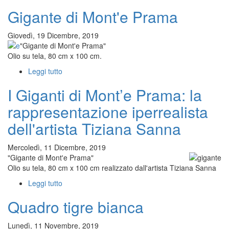
Quadro
Gigante di Mont'e Prama
realistico
elefante
Giovedì, 19 Dicembre, 2019
"Gigante di Mont'e Prama"
Olio su tela, 80 cm x 100 cm.
Leggi tutto
su
Gigante
I Giganti di Mont’e Prama: la
di
Mont'e
rappresentazione iperrealista
Prama
dell'artista Tiziana Sanna
Mercoledì, 11 Dicembre, 2019
"Gigante di Mont'e Prama"
Olio su tela, 80 cm x 100 cm realizzato dall'artista Tiziana Sanna
Leggi tutto
su
I
Quadro tigre bianca
Giganti
di
Mont’e
Lunedì, 11 Novembre, 2019