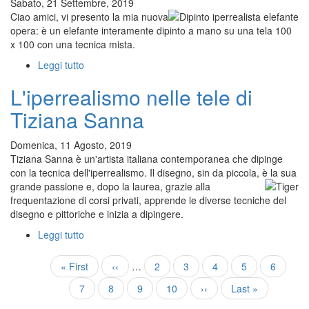
d'arte"
Sabato, 21 Settembre, 2019
alla
Ciao amici, vi presento la mia nuova
Fondazione
opera: è un elefante interamente dipinto a mano su una tela 100
Mazzoleni
x 100 con una tecnica mista.
Leggi tutto
su
Dipinto
L'iperrealismo nelle tele di
iperrealista
elefante
Tiziana Sanna
Domenica, 11 Agosto, 2019
Tiziana Sanna è un'artista italiana contemporanea che dipinge
con la tecnica dell'iperrealismo. Il disegno, sin da piccola, è la sua
grande passione e, dopo la la
urea, grazie alla
frequentazione di corsi privati, apprende le diverse tecniche del
disegno e pittoriche e inizia a dipingere.
Leggi tutto
su
L'iperrealismo
nelle
Pagination
First
« First
Previous
‹‹
…
Page
2
Page
3
Page
4
Page
5
Pagina
6
tele
page
page
attuale
Page
7
Page
8
Page
9
Page
10
Next
››
Last
Last »
di
page
page
Tiziana