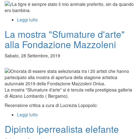
Prama:
L
a tigre è sempre stato il mio animale preferito, sin da quando
la
ero bambina.
rappresentazione
Leggi tutto
su
iperrealista
Quadro
dell'artista
La mostra "Sfumature d'arte"
tigre
Tiziana
bianca
Sanna
alla Fondazione Mazzoleni
Sabato, 28 Settembre, 2019
O
norata di essere stata selezionata tra i 20 artisti che hanno
partecipato alla mostra di apertura della stagione artistica
autunnale 2019 della Fondazione Mazzoleni Onlus.
La mostra "Sfumature d'arte" si è tenuta nella prestigiosa galleria
di Alzano Lombardo ( Bergamo).
Recensione critica a cura di
Lucrezia Lopopolo:
Leggi tutto
su
La
Dipinto iperrealista elefante
mostra
"Sfumature