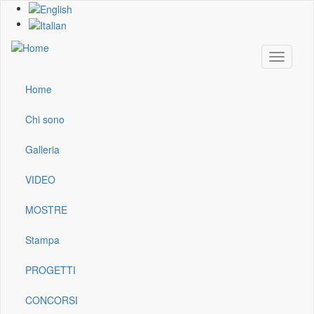
Skip
to
main
content
Toggle
navigati
Home
Main
navigation
Chi sono
Galleria
VIDEO
MOSTRE
Stampa
PROGETTI
CONCORSI