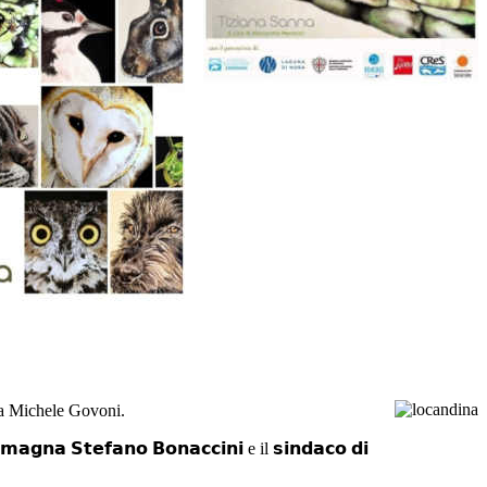
ta da Michele Govoni.
𝗮𝗴𝗻𝗮 𝗦𝘁𝗲𝗳𝗮𝗻𝗼 𝗕𝗼𝗻𝗮𝗰𝗰𝗶𝗻𝗶 e il 𝘀𝗶𝗻𝗱𝗮𝗰𝗼 𝗱𝗶