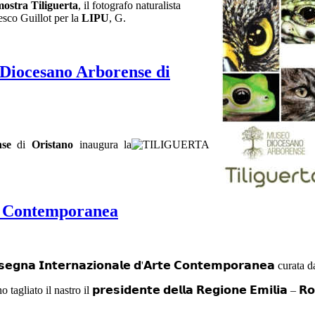
ostra Tiliguerta
, il fotografo naturalista
esco Guillot per la
LIPU
, G.
iocesano Arborense di
nse
di
Oristano
inaugura la
te Contemporanea
𝗲𝗴𝗻𝗮 𝗜𝗻𝘁𝗲𝗿𝗻𝗮𝘇𝗶𝗼𝗻𝗮𝗹𝗲 𝗱'𝗔𝗿𝘁𝗲 𝗖𝗼𝗻𝘁𝗲𝗺𝗽𝗼𝗿𝗮𝗻𝗲𝗮 cura
 tagliato il nastro il 𝗽𝗿𝗲𝘀𝗶𝗱𝗲𝗻𝘁𝗲 𝗱𝗲𝗹𝗹𝗮 𝗥𝗲𝗴𝗶𝗼𝗻𝗲 𝗘𝗺𝗶𝗹𝗶𝗮 – 𝗥𝗼