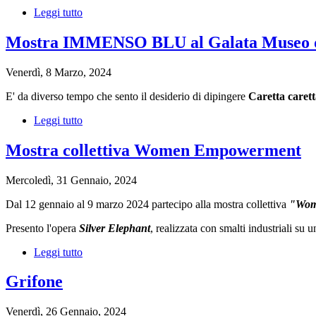
Tiziana
Leggi tutto
su
Sanna
Picta
2024
Mostra IMMENSO BLU al Galata Museo d
Rassegna
Internazionale
Venerdì, 8 Marzo, 2024
d'Arte
Contemporanea
E' da diverso tempo che sento il desiderio di dipingere
Caretta caret
Leggi tutto
su
Mostra
IMMENSO
Mostra collettiva Women Empowerment
BLU
al
Mercoledì, 31 Gennaio, 2024
Galata
Museo
Dal 12 gennaio al 9 marzo 2024 partecipo alla mostra collettiva
"Wom
del
Mare
Presento l'opera
Silver Elephant
, realizzata con smalti industriali su 
di
Genova
Leggi tutto
su
Mostra
collettiva
Grifone
Women
Empowerment
Venerdì, 26 Gennaio, 2024