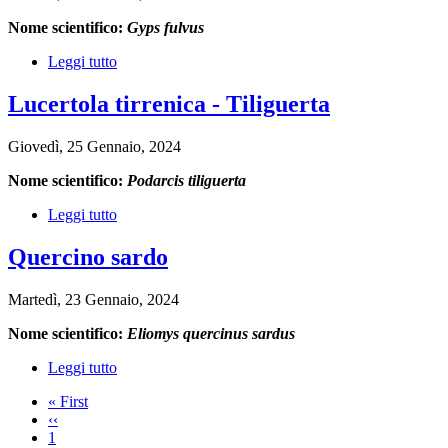
Nome scientifico:
Gyps fulvus
Leggi tutto
su
Grifone
Lucertola tirrenica - Tiliguerta
Giovedì, 25 Gennaio, 2024
Nome scientifico:
Podarcis tiliguerta
Leggi tutto
su
Lucertola
tirrenica
Quercino sardo
-
Tiliguerta
Martedì, 23 Gennaio, 2024
Nome scientifico:
Eliomys quercinus sardus
Leggi tutto
su
Quercino
First
« First
sardo
page
Previous
‹‹
Pagination
page
Page
1