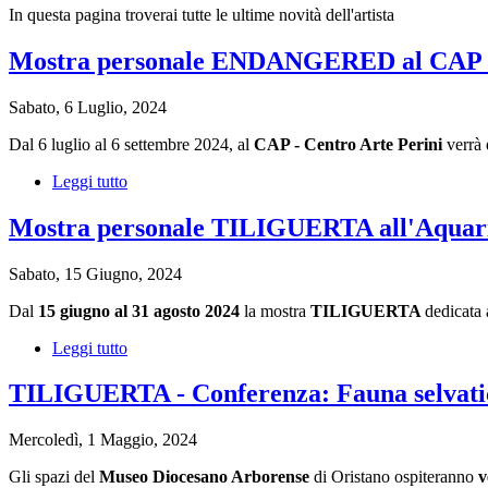
In questa pagina troverai tutte le ultime novità dell'artista
Mostra personale ENDANGERED al CAP - Ce
Sabato, 6 Luglio, 2024
Dal 6 luglio al 6 settembre 2024, al
CAP - Centro Arte Perini
verrà 
Leggi tutto
su
Mostra
personale
Mostra personale TILIGUERTA all'Aquari
ENDANGERED
al
Sabato, 15 Giugno, 2024
CAP
-
Dal
15 giugno al 31 agosto 2024
la mostra
TILIGUERTA
dedicata 
Centro
Arte
Leggi tutto
su
Perini
Mostra
di
personale
TILIGUERTA - Conferenza: Fauna selvatica
Castelvetro
TILIGUERTA
Piacentino
all'Aquario
-
Mercoledì, 1 Maggio, 2024
di
Tiziana
Cala
Sanna
Gli spazi del
Museo Diocesano Arborense
di Oristano ospiteranno
v
Gonone