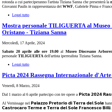
rotonda a cui parteciperanno l'artista Tiziana Sanna che presenterà la
m
-
Giovanni Paulis in rappresentanza del
WWF
, Gabriele Pinna e Franc
Tiziana
Sanna
Leggi tutto
su
TILIGUERTA
-
Mostra personale TILIGUERTA al Museo D
Conferenza:
Oristano - Tiziana Sanna
Fauna
selvatica
sarda:
Mercoledì, 17 Aprile, 2024
un
patrimonio
Sabato 20 aprile alle ore 19.00
al
Museo Diocesano Arbore
da
personale
TILIGUERTA
dell'artista iperrealista Tiziana Sanna.
tutelare.
Leggi tutto
su
Mostra
personale
Picta 2024 Rassegna Internazionale d'Ar
TILIGUERTA
al
Venerdì, 8 Marzo, 2024
Museo
Diocesano
Dal 1 marzo al 6 aprile partecipo con tre opere a 𝗣𝗶𝗰𝘁𝗮 𝟮𝟬𝟮𝟰 𝗥𝗮𝘀𝘀
Arborense
di
Al Vernissage nel 𝗣𝗮𝗹𝗮𝘇𝘇𝗼 𝗣𝗿𝗲𝘁𝗼𝗿𝗶𝗼 𝗱𝗶 𝗧𝗲𝗿𝗿𝗮 𝗱𝗲𝗹 𝗦𝗼𝗹𝗲 hanno
Oristano
𝗖𝗮𝘀𝘁𝗿𝗼𝗰𝗮𝗿𝗼 𝗧𝗲𝗿𝗺𝗲 𝗲 𝗧𝗲𝗿𝗿𝗮 𝗱𝗲𝗹 𝗦𝗼𝗹𝗲 𝗙𝗿𝗮𝗻𝗰𝗲𝘀𝗰𝗼 𝗕𝗶𝗹𝗹𝗶.
-