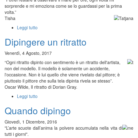
sorprende e mi emoziona come se lo guardassi per la prima
volta.”
Tisha
Leggi tutto
su
Mare
Dipingere un ritratto
di
Sardegna
Venerdì, 4 Agosto, 2017
“Ogni ritratto dipinto con sentimento è un ritratto dell'artista,
non del modello. Il modello è solamente un accidente,
l'occasione. Non è lui quello che viene rivelato dal pittore; è
piuttosto il pittore che sulla tela dipinta rivela se stesso”.
Oscar Wilde, Il ritratto di Dorian Gray.
Leggi tutto
su
Dipingere
Quando dipingo
un
ritratto
Giovedì, 1 Dicembre, 2016
"L’arte scuote dall’anima la polvere accumulata nella vita di
tutti i giorni".