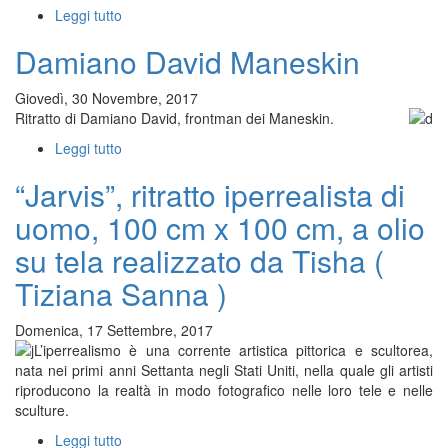
Leggi tutto
su
Ritratto
Damiano David Maneskin
di
Victoria
De
Giovedì, 30 Novembre, 2017
Angelis
Ritratto di Damiano David, frontman dei Maneskin.
Leggi tutto
su
Damiano
“Jarvis”, ritratto iperrealista di
David
Maneskin
uomo, 100 cm x 100 cm, a olio
su tela realizzato da Tisha (
Tiziana Sanna )
Domenica, 17 Settembre, 2017
L’iperrealismo è una corrente artistica pittorica e scultorea,
nata nei primi anni Settanta negli Stati Uniti, nella quale gli artisti
riproducono la realtà in modo fotografico nelle loro tele e nelle
sculture.
Leggi tutto
su