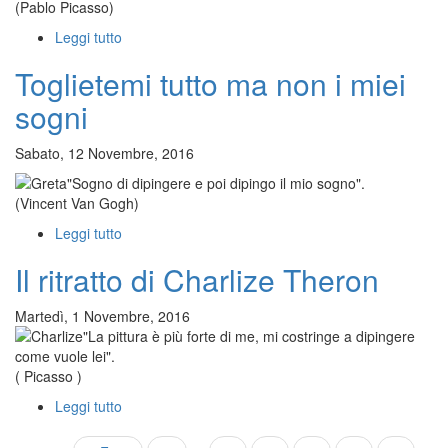
(Pablo Picasso)
Leggi tutto
su
Quando
Toglietemi tutto ma non i miei
dipingo
sogni
Sabato, 12 Novembre, 2016
"Sogno di dipingere e poi dipingo il mio sogno".
(Vincent Van Gogh)
Leggi tutto
su
Toglietemi
Il ritratto di Charlize Theron
tutto
ma
non
Martedì, 1 Novembre, 2016
i
"La pittura è più forte di me, mi costringe a dipingere
miei
come vuole lei".
sogni
( Picasso )
Leggi tutto
su
Il
ritratto