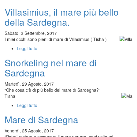
“Jarvis”,
Villasimius, il mare più bello
ritratto
iperrealista
della Sardegna.
di
uomo,
Sabato, 2 Settembre, 2017
100
I miei occhi sono pieni di mare di Villasimius ( Tisha )
cm
x
Leggi tutto
su
100
Villasimius,
cm,
Snorkeling nel mare di
il
a
mare
Sardegna
olio
più
su
bello
tela
Martedì, 29 Agosto, 2017
della
realizzato
“Che cosa c'è di più bello del mare di Sardegna?”
Sardegna.
da
Tisha
Tisha
Leggi tutto
su
(
Snorkeling
Tiziana
Mare di Sardegna
nel
Sanna
mare
)
di
Venerdì, 25 Agosto, 2017
Sardegna
“Potrei restare a osservare il mare per ore, ogni volta mi