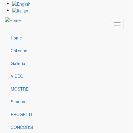
Skip
to
main
content
Toggle
navigati
Home
Main
navigation
Chi sono
Galleria
VIDEO
MOSTRE
Stampa
PROGETTI
CONCORSI