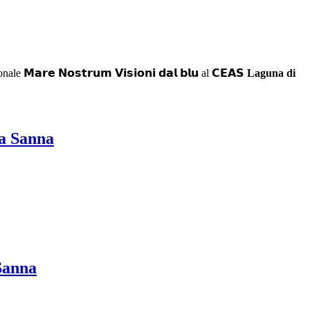
ale 𝗠𝗮𝗿𝗲 𝗡𝗼𝘀𝘁𝗿𝘂𝗺 𝗩𝗶𝘀𝗶𝗼𝗻𝗶 𝗱𝗮𝗹 𝗯𝗹𝘂 al 𝗖𝗘𝗔𝗦
Laguna di
a Sanna
Sanna