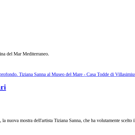
rina del Mar Mediterraneo.
ndo. Tiziana Sanna al Museo del Mare - Casa Todde di Villasimiu
ri
, la nuova mostra dell'artista Tiziana Sanna, che ha volutamente scelto 