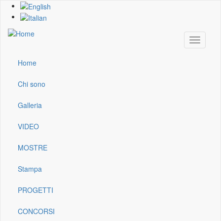
Skip
to
main
content
Toggle
navigati
Home
Main
navigation
Chi sono
Galleria
VIDEO
MOSTRE
Stampa
PROGETTI
CONCORSI