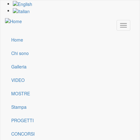
Skip
to
main
content
Toggle
navigati
Home
Main
navigation
Chi sono
Galleria
VIDEO
MOSTRE
Stampa
PROGETTI
CONCORSI