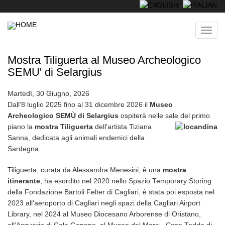
Skip
to
main
Toggl
content
navig
Mostra Tiliguerta al Museo Archeologico
SEMU' di Selargius
Martedì, 30 Giugno, 2026
Dall'8 luglio 2025 fino al 31 dicembre 2026 il
Museo
Archeologico SEMÙ di Selargius
ospiterà nelle sale del primo
piano la
mostra
Tiliguerta
dell'artista Tiziana
Sanna, dedicata agli animali endemici della
Sardegna.
Tiliguerta, curata da Alessandra Menesini, è una
mostra
itinerante
, ha esordito nel 2020 nello Spazio Temporary Storing
della Fondazione Bartoli Felter di Cagliari, è stata poi esposta nel
2023 all'aeroporto di Cagliari negli spazi della Cagliari Airport
Library, nel 2024 al Museo Diocesano Arborense di Oristano,