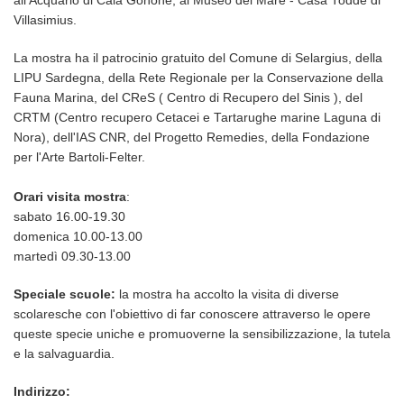
all'Acquario di Cala Gonone, al Museo del Mare - Casa Todde di
Villasimius.
La mostra ha il patrocinio gratuito del Comune di Selargius, della
LIPU Sardegna, della Rete Regionale per la Conservazione della
Fauna Marina, del CReS ( Centro di Recupero del Sinis ), del
CRTM (Centro recupero Cetacei e Tartarughe marine Laguna di
Nora), dell'IAS CNR, del Progetto Remedies, della Fondazione
per l'Arte Bartoli-Felter.
Orari visita mostra
:
sabato 16.00-19.30
domenica 10.00-13.00
martedì 09.30-13.00
Speciale scuole:
la mostra ha accolto la visita di diverse
scolaresche con l'obiettivo di far conoscere attraverso le opere
queste specie uniche e promuoverne la sensibilizzazione, la tutela
e la salvaguardia.
Indirizzo: