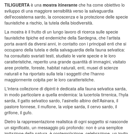
TILIGUERTA
è una
mostra itinerante
che ha come obiettivo lo
sviluppo di una maggiore sensibilità verso la salvaguardia
dell'ecosistema sardo, la conoscenza e la protezione delle specie
faunistiche a rischio, la tutela della biodiversità.
La mostra è il frutto di un lungo lavoro di ricerca sulle specie
faunistiche tipiche ed endemiche della Sardegna, che l'artista
porta avanti da diversi anni, in contatto con i principali enti che si
occupano della tutela e della salvaguardia della fauna selvatica:
ha consultato svariati testi, studiato le varie specie e le loro
caratteristiche, reperito una grande quantità di immagini, visitato
aree protette, foreste, habitat naturali, enti, musei di scienze
naturali e ha riportato sulla tela i soggetti che l'hanno
maggiormente colpita per le loro caratteristiche.
L'intera collezione di dipinti è dedicata alla fauna selvatica sarda,
in modo particolare a quella endemica: la lucertola tirrenica, l'hyla
sarda, il gatto selvatico sardo, l'asinello albino dell'Asinara, il
pastore fonnese, il muflone, la volpe sarda, il cervo sardo, il
grifone, il gufo.
Dietro la rappresentazione realistica di ogni soggetto si nasconde
un significato, un messaggio più profondo: non è una semplice
imitazione della natura, è contemplazione, celebrazione, un invito