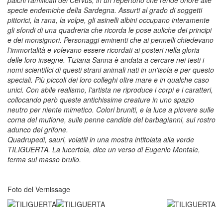
specie endemiche della Sardegna. Assurti al grado di soggetti
pittorici, la rana, la volpe, gli asinelli albini occupano interamente
gli sfondi di una quadreria che ricorda le pose auliche dei principi
e dei monsignori. Personaggi eminenti che ai pennelli chiedevano
l'immortalità e volevano essere ricordati ai posteri nella gloria
delle loro insegne. Tiziana Sanna è andata a cercare nei testi i
nomi scientifici di questi strani animali nati in un'isola e per questo
speciali. Più piccoli dei loro colleghi oltre mare e in qualche caso
unici. Con abile realismo, l'artista ne riproduce i corpi e i caratteri,
collocando però queste antichissime creature in uno spazio
neutro per niente mimetico. Colori bruniti, e la luce a piovere sulle
corna del muflone, sulle penne candide del barbagianni, sul rostro
adunco del grifone.
Quadrupedi, sauri, volatili in una mostra intitolata alla verde
TILIGUERTA. La lucertola, dice un verso di Eugenio Montale,
ferma sul masso brullo.
Foto del Vernissage