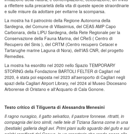
a riflettere sulla precarietà della vita di queste specie straordinarie
e sulle misure da adottare per evitarne la scomparsa.
La mostra ha il patrocinio della Regione Autonoma della
Sardegna, del Comune di Villasimius, del CEAS AMP Capo
Carbonara, della LIPU Sardegna, della Rete Regionale per la
Conservazione della Fauna Marina, del CReS ( Centro di
Recupero del Sinis ), del CRTM (Centro recupero Cetacei e
Tartarughe marine Laguna di Nora), dell'IAS CNR, del progetto
Remedies.
La mostra ha esordito nel 2020 nello Spazio TEMPORARY
STORING della Fondazione BARTOLI FELTER di Cagliari nel
2020, è stata poi esposta nel 2023 all'aeroporto di Cagliari negli
spazi della Cagliari Airport Library, nel 2024 al Museo Diocesano
Arborense di Oristano e all'Acquario di Cala Gonone.
Testo critico di Tiliguerta di Alessandra Menesini
Il ragno nuragico, il gatto selvatico, il pastore fonnese. ritratti, in
compagnia dei loro simili, nelle tele di Tiziana Sanna come in una
(bestiale) galleria degli avi. Primi piani sullo sguardo del gufo e sui
palchi ramificati del Cervus, in un repertorio che rende onore alle