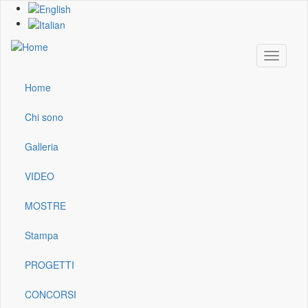
Skip
to
main
content
Toggle
navigati
Home
Main
navigation
Chi sono
Galleria
VIDEO
MOSTRE
Stampa
PROGETTI
CONCORSI