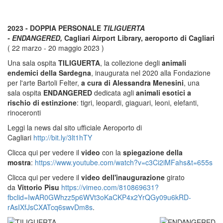
2023 - DOPPIA PERSONALE
TILIGUERTA
- ENDANGERED,
Cagliari Airport Library, aeroporto di Cagliari
( 22 marzo - 20 maggio 2023 )
Una sala ospita
TILIGUERTA
, la collezione degli
animali
endemici della Sardegna
, inaugurata nel 2020 alla Fondazione
per l'arte Bartoli Felter,
a cura di Alessandra Menesini
, una
sala ospita
ENDANGERED
dedicata agli
animali esotici a
rischio di estinzione
: tigri, leopardi, giaguari, leoni, elefanti,
rinoceronti
Leggi la news dal sito ufficiale Aeroporto di
Cagliari
http://bit.ly/3lt1hTY
Clicca qui per vedere il
video
con la
spiegazione della
mostra
:
https://www.youtube.com/watch?v=c3Ci2iMFahs&t=655s
Clicca qui per vedere il
video dell'inaugurazione
girato
da
Vittori
o Pisu
https://vimeo.com/810869631?
fbclid=IwAR0GWhzz5p6WVt3oKaCKP4x2YrQGy09u6kRD-
rAsIXfJsCXATcq6swvDm8s
.