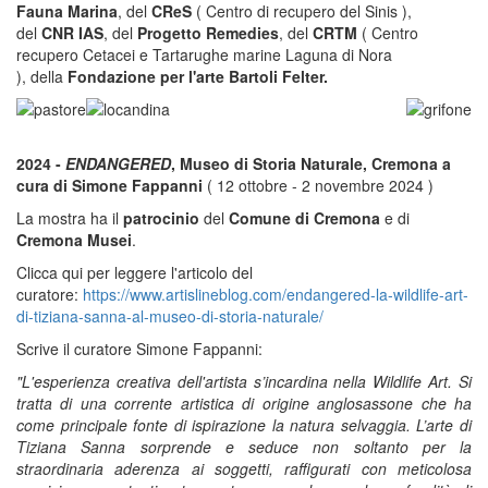
Fauna Marina
, del
CReS
( Centro di recupero del Sinis ),
del
CNR IAS
, del
Progetto Remedies
, del
CRTM
( Centro
recupero Cetacei e Tartarughe marine Laguna di Nora
), della
Fondazione per l'arte Bartoli Felter.
2024 -
ENDANGERED
, Museo di Storia Naturale, Cremona a
cura di Simone Fappanni
( 12 ottobre - 2 novembre 2024 )
La mostra ha il
patrocinio
del
Comune di Cremona
e di
Cremona Musei
.
Clicca qui per leggere l'articolo del
curatore:
https://www.artislineblog.com/endangered-la-wildlife-art-
di-tiziana-sanna-al-museo-di-storia-naturale/
Scrive il curatore Simone Fappanni:
"L'esperienza creativa dell'artista s’incardina nella Wildlife Art. Si
tratta di una corrente artistica di origine anglosassone che ha
come principale fonte di ispirazione la natura selvaggia. L’arte di
Tiziana Sanna sorprende e seduce non soltanto per la
straordinaria aderenza ai soggetti, raffigurati con meticolosa