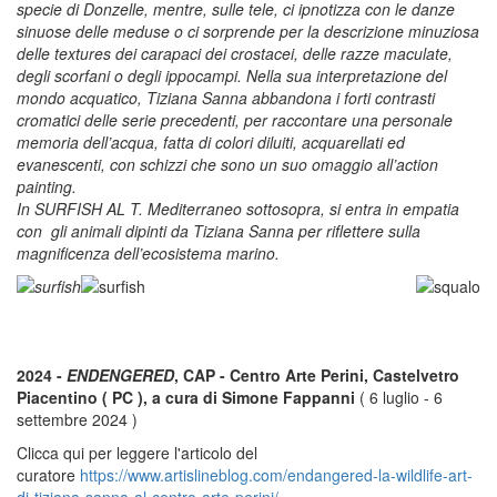
specie di Donzelle, mentre, sulle tele, ci ipnotizza con le danze
sinuose delle meduse o ci sorprende per la descrizione minuziosa
delle textures dei carapaci dei crostacei, delle razze maculate,
degli scorfani o degli ippocampi. Nella sua interpretazione del
mondo acquatico, Tiziana Sanna abbandona i forti contrasti
cromatici delle serie precedenti, per raccontare una personale
memoria dell’acqua, fatta di colori diluiti, acquarellati ed
evanescenti, con schizzi che sono un suo omaggio all’action
painting.
In SURFISH AL T. Mediterraneo sottosopra, si entra in empatia
con gli animali dipinti da Tiziana Sanna per riflettere sulla
magnificenza dell’ecosistema marino.
2024 -
ENDENGERED
, CAP - Centro Arte Perini, Castelvetro
Piacentino ( PC ), a cura di Simone Fappanni
( 6 luglio - 6
settembre 2024 )
Clicca qui per leggere l'articolo del
curatore
https://www.artislineblog.com/endangered-la-wildlife-art-
di-tiziana-sanna-al-centro-arte-perini/