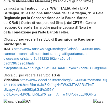
cura di Alessandra Menesini
( 20 aprile - 2 giugno 2024 )
La mostra ha il
patrocinio
del
WWF ITALIA
, della
LIPU
Sardegna
, della
Regione Autonoma della Sardegna
, della
Rete
Regionale per la Conservazione della Fauna Marina
,
del
CReS
( Centro di recupero del Sinis ), del
CRTM
( Centro
recupero Cetacei e Tartarughe marine Laguna di Nora ) e
della
Fondazione per l'arte Bartoli Felter.
Clicca qui per vedere il servizio
di 𝗕𝘂𝗼𝗻𝗴𝗶𝗼𝗿𝗻𝗼 𝗥𝗲𝗴𝗶𝗼𝗻𝗲
𝗦𝗮𝗿𝗱𝗲𝗴𝗻𝗮 su
𝗥𝗔𝗜𝟯
https://www.rainews.it/tgr/sardegna/video/2024/05/tiziana-
sannapittriceanimali-autoctoni-sardegnatiliguertamuseo-
diocesano-oristano-9b498232-f92c-4a5d-b6ff-
5a0f530cd290.html?
nxtep&fbclid=IwZXh0bgNhZW0CMTAAAR3byowKZcehNB3QkgrbmD
Clicca qui per vedere il servizio
TG di
Videolina
https://www.videolina.it/articolo/tg/2024/05/07/oristano
78-1199125.html?fbclid=IwZXh0bgNhZW0CMTAAAR3TImZ-
UlvapyxVgL-mES53g8GJKs2I59Y-
qI0tbXgwvvMVXlz_bk5LgP0_aem_Ai_Tw4fUPot-yLEct8OK4g