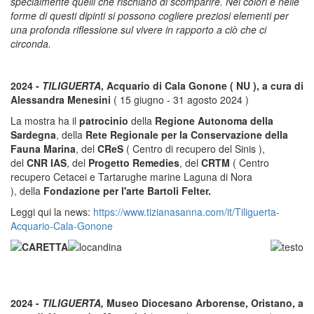
specialmente quelli che rischiano di scomparire. Nei colori e nelle
forme di questi dipinti si possono cogliere preziosi elementi per
una profonda riflessione sul vivere in rapporto a ciò che ci
circonda.
2024 -
TILIGUERTA
, Acquario di Cala Gonone ( NU ), a cura di
Alessandra Menesini
( 15 giugno - 31 agosto 2024 )
La mostra ha il
patrocinio
della
Regione Autonoma della
Sardegna
, della
Rete Regionale per la Conservazione della
Fauna Marina
, del
CReS
( Centro di recupero del Sinis ),
del
CNR IAS
, del
Progetto Remedies
, del
CRTM
( Centro
recupero Cetacei e Tartarughe marine Laguna di Nora
), della
Fondazione per l'arte Bartoli Felter.
Leggi qui la news:
h
ttps://www.tizianasanna.com/it/Tiliguerta-
Acquario-Cala-Gonone
2024 -
TILIGUERTA,
Museo Diocesano Arborense, Oristano, a