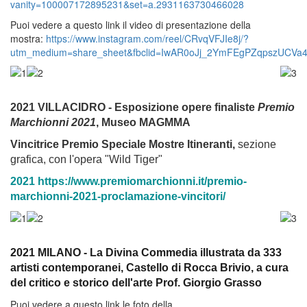
vanity=100007172895231&set=a.2931163730466028
Puoi vedere a questo link il video di presentazione della
mostra:
https://www.instagram.com/reel/CRvqVFJIe8j/?
utm_medium=share_sheet&fbclid=IwAR0oJj_2YmFEgPZqpszUC
2021 VILLACIDRO - Esposizione opere finaliste
Premio
Marchionni 2021
, Museo MAGMMA
Vincitrice Premio Speciale Mostre Itineranti,
sezione
grafica, con l'opera "Wild Tiger"
2021 https://www.premiomarchionni.it/premio-
marchionni-2021-proclamazione-vincitori/
2021 MILANO -
La Divina Commedia illustrata da 333
artisti contemporanei
, Castello di Rocca Brivio, a cura
del critico e storico dell'arte Prof. Giorgio Grasso
Puoi vedere a questo link le foto della