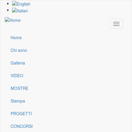
Skip
to
main
content
Toggle
navigati
Home
Main
navigation
Chi sono
Galleria
VIDEO
MOSTRE
Stampa
PROGETTI
CONCORSI