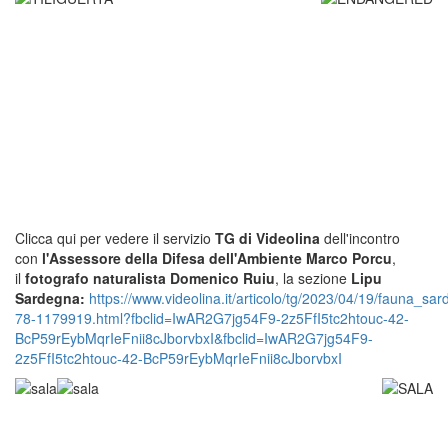
Clicca qui per vedere il servizio
TG di Videolina
dell'incontro
con
l'Assessore della Difesa dell'Ambiente Marco Porcu
,
il
fotografo naturalista Domenico Ruiu
, la
sezione
Lipu
Sardegna:
https://www.videolina.it/articolo/tg/2023/04/19/fauna_sa
78-1179919.html?fbclid=IwAR2G7jg54F9-2z5FfI5tc2htouc-42-
BcP59rEybMqrIeFnii8cJborvbxI&fbclid=IwAR2G7jg54F9-
2z5FfI5tc2htouc-42-BcP59rEybMqrIeFnii8cJborvbxI