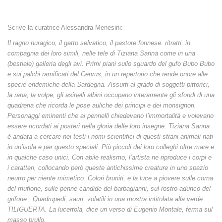
Scrive la curatrice Alessandra Menesini:
Il ragno nuragico, il gatto selvatico, il pastore fonnese. ritratti, in
compagnia dei loro simili, nelle tele di Tiziana Sanna come in una
(bestiale) galleria degli avi. Primi piani sullo sguardo del gufo Bubo Bubo
e sui palchi ramificati del Cervus, in un repertorio che rende onore alle
specie endemiche della Sardegna. Assurti al grado di soggetti pittorici,
la rana, la volpe, gli asinelli albini occupano interamente gli sfondi di una
quadreria che ricorda le pose auliche dei principi e dei monsignori.
Personaggi eminenti che ai pennelli chiedevano l’immortalità e volevano
essere ricordati ai posteri nella gloria delle loro insegne. Tiziana Sanna
è andata a cercare nei testi i nomi scientifici di questi strani animali nati
in un’isola e per questo speciali. Più piccoli dei loro colleghi oltre mare e
in qualche caso unici. Con abile realismo, l’artista ne riproduce i corpi e
i caratteri, collocando però queste antichissime creature in uno spazio
neutro per niente mimetico. Colori bruniti, e la luce a piovere sulle corna
del muflone, sulle penne candide del barbagianni, sul rostro adunco del
grifone . Quadrupedi, sauri, volatili in una mostra intitolata alla verde
TILIGUERTA. La lucertola, dice un verso di Eugenio Montale, ferma sul
masso brullo.