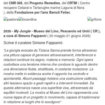
del
CNR IAS
, del
Progetto Remedies
, del
CRTM
( Centro
recupero Cetacei e Tartarughe marine Laguna di Nora
), della
Fondazione per l'arte Bartoli Felter.
2026 -
My Jungle
- Museo del Lino, Pescarolo ed Uniti ( CR ),
a cura di Simone Fappanni
( 20 maggio-21 giugno 2026)
Scrive il curatore Simone Fappanni:
"La giungla evocata da Tiziana Sanna prende forma attraverso
una pittura capace di generare attraversamenti, interferenze e
relazioni continue tra segno, materia e memoria. Ogni opera
custodisce una tensione interna che conduce lo sguardo dentro
una dimensione fluida, stratificata, in costante mutazione. La
mostra mette in evidenza anche il rapporto tra controllo e
spontaneità. Alcuni passaggi rivelano una costruzione calibrata,
altri lasciano spazio a gesti rapidi e a interventi immediati. Da
questa alternanza nasce una superficie viva, attraversata da
equilibri mutevoli. La mostra al Museo del Lino rappresenta una
nuova tappa di un progetto in movimento, capace di trasformarsi
in relazione ai luoghi che lo accolgono"