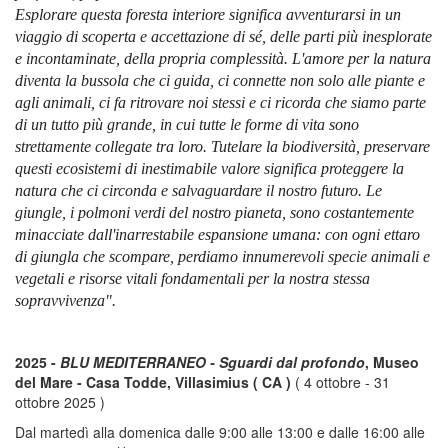
Esplorare questa foresta interiore significa avventurarsi in un
viaggio di scoperta e accettazione di sé, delle parti più inesplorate
e incontaminate, della propria complessità. L'amore per la natura
diventa la bussola che ci guida, ci connette non solo alle piante e
agli animali, ci fa ritrovare noi stessi e ci ricorda che siamo parte
di un tutto più grande, in cui tutte le forme di vita sono
strettamente collegate tra loro. Tutelare la biodiversità, preservare
questi ecosistemi di inestimabile valore significa proteggere la
natura che ci circonda e salvaguardare il nostro futuro. Le
giungle, i polmoni verdi del nostro pianeta, sono costantemente
minacciate dall'inarrestabile espansione umana: con ogni ettaro
di giungla che scompare, perdiamo innumerevoli specie animali e
vegetali e risorse vitali fondamentali per la nostra stessa
sopravvivenza".
2025 -
BLU MEDITERRANEO - Sguardi dal profondo
, Museo
del Mare - Casa Todde, Villasimius ( CA )
( 4 ottobre - 31
ottobre 2025 )
Dal martedì alla domenica dalle 9:00 alle 13:00 e dalle 16:00 alle