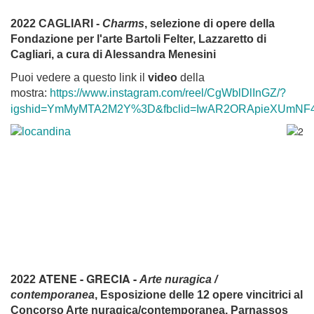
2022 CAGLIARI -
Charms
, selezione di opere della
Fondazione per l'arte Bartoli Felter, Lazzaretto di
Cagliari, a cura di Alessandra Menesini
Puoi vedere a questo link il
video
della
mostra:
https://www.instagram.com/reel/CgWblDlInGZ/?
igshid=YmMyMTA2M2Y%3D&fbclid=IwAR2ORApieXUmNF4
ATENE - GRECIA -
2022
Arte nuragica /
contemporanea
, Esposizione delle 12 opere vincitrici al
Concorso Arte nuragica/contemporanea, Parnassos