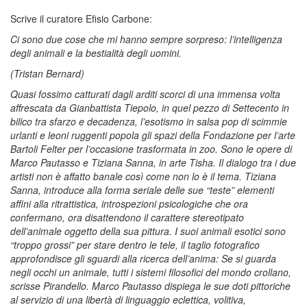
Scrive il curatore Efisio Carbone:
Ci sono due cose che mi hanno sempre sorpreso: l’intelligenza
degli animali e la bestialità degli uomini.
(Tristan Bernard)
Quasi fossimo catturati dagli arditi scorci di una immensa volta
affrescata da Gianbattista Tiepolo, in quel pezzo di Settecento in
bilico tra sfarzo e decadenza, l’esotismo in salsa pop di scimmie
urlanti e leoni ruggenti popola gli spazi della Fondazione per l’arte
Bartoli Felter per l’occasione trasformata in zoo. Sono le opere di
Marco Pautasso e Tiziana Sanna, in arte Tisha. Il dialogo tra i due
artisti non è affatto banale così come non lo è il tema. Tiziana
Sanna, introduce alla forma seriale delle sue “teste” elementi
affini alla ritrattistica, introspezioni psicologiche che ora
confermano, ora disattendono il carattere stereotipato
dell’animale oggetto della sua pittura. I suoi animali esotici sono
“troppo grossi” per stare dentro le tele, il taglio fotografico
approfondisce gli sguardi alla ricerca dell’anima: Se si guarda
negli occhi un animale, tutti i sistemi filosofici del mondo crollano,
scrisse Pirandello. Marco Pautasso dispiega le sue doti pittoriche
al servizio di una libertà di linguaggio eclettica, volitiva,