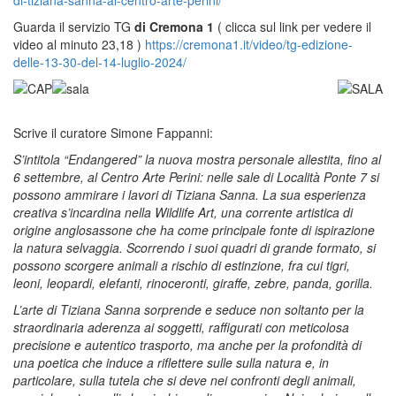
Guarda il servizio TG
di Cremona 1
( clicca sul link per vedere il
video al minuto 23,18 )
https://cremona1.it/video/tg-edizione-
delle-13-30-del-14-luglio-2024/
Scrive il curatore Simone Fappanni:
S’intitola “Endangered” la nuova mostra personale allestita, fino al
6 settembre, al Centro Arte Perini: nelle sale di Località Ponte 7 si
possono ammirare i lavori di Tiziana Sanna. La sua esperienza
creativa s’incardina nella Wildlife Art, una corrente artistica di
origine anglosassone che ha come principale fonte di ispirazione
la natura selvaggia. Scorrendo i suoi quadri di grande formato, si
possono scorgere animali a rischio di estinzione, fra cui tigri,
leoni, leopardi, elefanti, rinoceronti, giraffe, zebre, panda, gorilla.
L’arte di Tiziana Sanna sorprende e seduce non soltanto per la
straordinaria aderenza ai soggetti, raffigurati con meticolosa
precisione e autentico trasporto, ma anche per la profondità di
una poetica che induce a riflettere sulle sulla natura e, in
particolare, sulla tutela che si deve nei confronti degli animali,