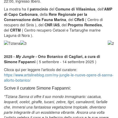
22:00, ingresso libero.
La mostra ha il
patrocinio
del
Comune di Villasimius
, dell'
AMP
di Capo Carbonara
, della
Rete Regionale per la
Conservazione della Fauna Marina
, del
CReS
( Centro di
recupero del Sinis ), del
CNR IAS
, del
Progetto Remedies
,
del
CRTM
( Centro recupero Cetacei e Tartarughe marine
Laguna di Nora ).
2025 -
My Jungle
- Orto Botanico di Cagliari, a cura di
Simone Fappanni
( 5 settembre - 14 settembre 2025 )
Clicca qui per leggere l'articolo del curatore:
https://www.artislineblog.com/my-jungle-le-nuove-opere-di-sanna-
allorto-botanico/
Scrive il curatore Simone Fappanni:
"Tiziana Sanna ci offre il suo mondo immaginario: cacatua,
leopardi, ocelot, giraffe, tucani, zebre, tigri, camaleonti, farfalle
che, immersi una fantasiosa vegetazione tropicale, diventano
parte integrante di un ecosistema vibrante. Ancora una volta
l'artista celebra il caos e la bellezza della natura e le sue opere