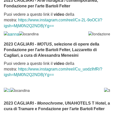
2023 CAGLIARI -
Arte nuragica / contemporanea
,
Fondazione per l'arte Bartoli Felter
Puoi vedere a questo link il
video
della
mostra:
https://www.instagram.com/reel/Cx-2L-9oOCI/?
igsh=MjM0N2Q2NDBjYg==
2023 CAGLIARI -
MOTUS
, selezione di opere della
Fondazione per l'arte Bartoli Felter, Lazzaretto di
Cagliari, a cura di Alessandra Menesini
Puoi vedere a questo link il
video
della
mostra:
https://www.instagram.com/reel/Cu_uodzIhfR/?
igsh=MjM0N2Q2NDBjYg==
2023 CAGLIARI -
Monochrome
, UNAHOTELS T Hotel, a
cura di Tramare e Fondazione per l'arte Bartoli Felter