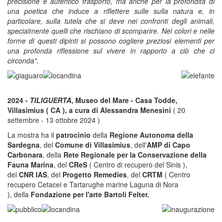
precisione e autentico trasporto, ma anche per la profondità di
una poetica che induce a riflettere sulle sulla natura e, in
particolare, sulla tutela che si deve nei confronti degli animali,
specialmente quelli che rischiano di scomparire. Nei colori e nelle
forme di questi dipinti si possono cogliere preziosi elementi per
una profonda riflessione sul vivere in rapporto a ciò che ci
circonda".
2024 -
TILIGUERTA
, Museo del Mare - Casa Todde,
Villasimius ( CA ), a cura di Alessandra Menesini
( 20
settembre - 13 ottobre 2024 )
La mostra ha il
patrocinio
della
Regione Autonoma della
Sardegna
, del
Comune di Villasimius
, dell'
AMP di Capo
Carbonara
, della
Rete Regionale per la Conservazione della
Fauna Marina
, del
CReS
( Centro di recupero del Sinis ),
del
CNR IAS
, del
Progetto Remedies
, del
CRTM
( Centro
recupero Cetacei e Tartarughe marine Laguna di Nora
), della
Fondazione per l'arte Bartoli Felter.