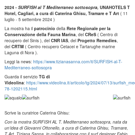
2024 -
SURFISH al T Mediterraneo sottosopra,
UNAHOTELS T
Hotel, Cagliari, a cura di Caterina Ghisu, Tramare e T Art
( 11
luglio - 5 settembre 2024 )
La mostra ha il
patrocinio
della
Rete Regionale per la
Conservazione della Fauna Marina
, del
CReS
( Centro di
recupero del Sinis ), del
CNR IAS
, del
Progetto Remedies
,
del
CRTM
( Centro recupero Cetacei e Tartarughe marine
Laguna di Nora ).
Leggi la news:
https://www.tizianasanna.com/it/SURFISH-al-T-
Mediterraneo-sottosopra
Guarda il servizio
TG di
Videolina
:
https://www.videolina.it/articolo/tg/2024/07/13/surfish_
78-1202115.html
Scrive la curatrice Caterina Ghisu:
Con la mostra SURFISH AL T. Mediterraneo sottosopra, nata da
un’idea di Giovanni Ottonello, a cura di Caterina Ghisu, Tramare,
T Art, Tiziana Sanna, in collaborazione con il surf designer Fabio