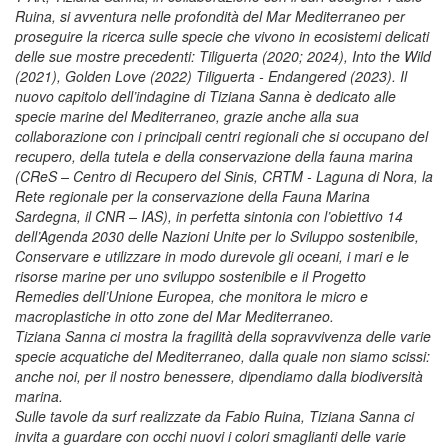
Ruina, si avventura nelle profondità del Mar Mediterraneo per
proseguire la ricerca sulle specie che vivono in ecosistemi delicati
delle sue mostre precedenti: Tiliguerta (2020; 2024), Into the Wild
(2021), Golden Love (2022) Tiliguerta - Endangered (2023). Il
nuovo capitolo dell’indagine di Tiziana Sanna è dedicato alle
specie marine del Mediterraneo, grazie anche alla sua
collaborazione con i principali centri regionali che si occupano del
recupero, della tutela e della conservazione della fauna marina
(CReS – Centro di Recupero del Sinis, CRTM - Laguna di Nora, la
Rete regionale per la conservazione della Fauna Marina
Sardegna, il CNR – IAS), in perfetta sintonia con l’obiettivo 14
dell’Agenda 2030 delle Nazioni Unite per lo Sviluppo sostenibile,
Conservare e utilizzare in modo durevole gli oceani, i mari e le
risorse marine per uno sviluppo sostenibile e il Progetto
Remedies dell’Unione Europea, che monitora le micro e
macroplastiche in otto zone del Mar Mediterraneo.
Tiziana Sanna ci mostra la fragilità della sopravvivenza delle varie
specie acquatiche del Mediterraneo, dalla quale non siamo scissi:
anche noi, per il nostro benessere, dipendiamo dalla biodiversità
marina.
Sulle tavole da surf realizzate da Fabio Ruina, Tiziana Sanna ci
invita a guardare con occhi nuovi i colori smaglianti delle varie