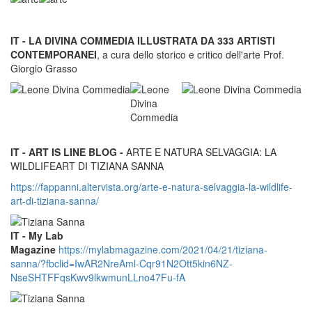
IT - LA DIVINA COMMEDIA ILLUSTRATA DA 333 ARTISTI
CONTEMPORANEI
, a cura dello storico e critico dell'arte Prof.
Giorgio Grasso
IT - ART IS LINE BLOG -
ARTE E NATURA SELVAGGIA: LA
WILDLIFEART DI TIZIANA SANNA
https://fappanni.altervista.org/arte-e-natura-selvaggia-la-wildlife-
art-di-tiziana-sanna/
IT - My Lab
Magazine
https://mylabmagazine.com/2021/04/21/tiziana-
sanna/?fbclid=IwAR2NreAml-Cqr91N2Ott5kin6NZ-
NseSHTFFqsKwv9lkwmunLLno47Fu-fA