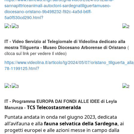
sannapittriceanimali-autoctoni-sardegnatiliguertamuseo-
diocesano-oristano-9b498232-f92c-4a5d-b6ff-
5a0f530cd290.html?
IT - Video Servizio al Telegiornale di Videolina dedicato alla
mostra Tiliguerta - Museo Diocesano Arborense di Oristano
(
clicca sul link per vedere il video)
https://www.videolina.it/articolo/tg/2024/05/07/oristano_tiliguerta
78-1199125.html?
IT - Programma EUROPA DAI FONDI ALLE IDEE di Leyla
TCS Telecostasmeralda
Manunza -
Puntata andata in onda nel giugno 2023, dedicata
all'avifauna e alla
fauna selvatica della Sardegna
, ai
progetti europei e alle azioni messe in campo dalla