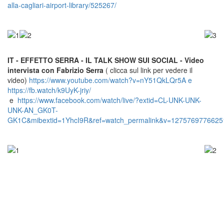
alla-cagliari-airport-library/525267/
IT - EFFETTO SERRA - IL TALK SHOW SUI SOCIAL - Video
intervista con Fabrizio Serra
( clicca sul link per vedere il
video)
https://www.youtube.com/watch?v=nY51QkLQr5A
e
https://fb.watch/k9UyK-jriy/
e
https://www.facebook.com/watch/live/?extid=CL-UNK-UNK-
UNK-AN_GK0T-
GK1C&mibextid=1YhcI9R&ref=watch_permalink&v=1275769776625