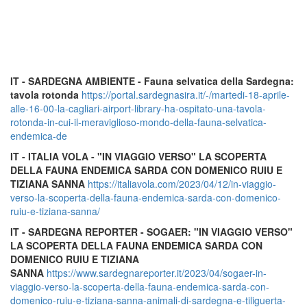
IT - SARDEGNA AMBIENTE - Fauna selvatica della Sardegna:
tavola rotonda
https://portal.sardegnasira.it/-/martedi-18-aprile-
alle-16-00-la-cagliari-airport-library-ha-ospitato-una-tavola-
rotonda-in-cui-il-meraviglioso-mondo-della-fauna-selvatica-
endemica-de
IT - ITALIA VOLA - "IN VIAGGIO VERSO" LA SCOPERTA
DELLA FAUNA ENDEMICA SARDA CON DOMENICO RUIU E
TIZIANA SANNA
https://italiavola.com/2023/04/12/in-viaggio-
verso-la-scoperta-della-fauna-endemica-sarda-con-domenico-
ruiu-e-tiziana-sanna/
IT - SARDEGNA REPORTER - SOGAER: "IN VIAGGIO VERSO"
LA SCOPERTA DELLA FAUNA ENDEMICA SARDA CON
DOMENICO RUIU E TIZIANA
SANNA
https://www.sardegnareporter.it/2023/04/sogaer-in-
viaggio-verso-la-scoperta-della-fauna-endemica-sarda-con-
domenico-ruiu-e-tiziana-sanna-animali-di-sardegna-e-tiliguerta-