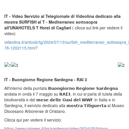
IT - Video Servizio al Telegiornale di Videolina dedicato alla
mostra SURFISH al T - Mediterraneo sottosopra
all'UNAHOTELS T Hotel di Cagliari
( clicca sul link per vedere il
video)
videolina.it/articolo/tg/2024/07/13/surfish_mediterraneo_sottosopra
78-1202115.html?
IT - Buongiorno Regione Sardegna - RAI 3
All'interno della puntata 𝗕𝘂𝗼𝗻𝗴𝗶𝗼𝗿𝗻𝗼 𝗥𝗲𝗴𝗶𝗼𝗻𝗲 𝗦𝗮𝗿𝗱𝗲𝗴𝗻𝗮
andata in onda il 7 maggio su 𝗥𝗔𝗜𝟯, in cui si parla di tutela della
biodiversità e del 𝗺𝗲𝘀𝗲 𝗱𝗲𝗹𝗹𝗲 𝗢𝗮𝘀𝗶 𝗱𝗲𝗹 𝗪𝗪𝗙 in Italia e in
Sardegna, il servizio dedicato alla 𝗺𝗼𝘀𝘁𝗿𝗮 𝗧𝗶𝗹𝗶𝗴𝘂𝗲𝗿𝘁𝗮 al Museo
Diocesano Arborense di Oristano.
Clicca qui per vedere il servizio:
https://www.rainews.it/tgr/sardegna/video/2024/05/tiziana-