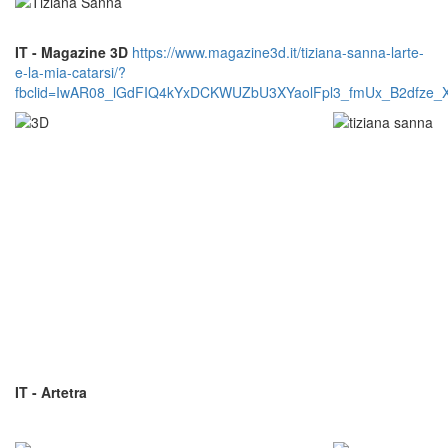
IT - Magazine 3D
https://www.magazine3d.it/tiziana-sanna-larte-
e-la-mia-catarsi/?
fbclid=IwAR08_lGdFIQ4kYxDCKWUZbU3XYaolFpl3_fmUx_B2dfze
IT - Artetra