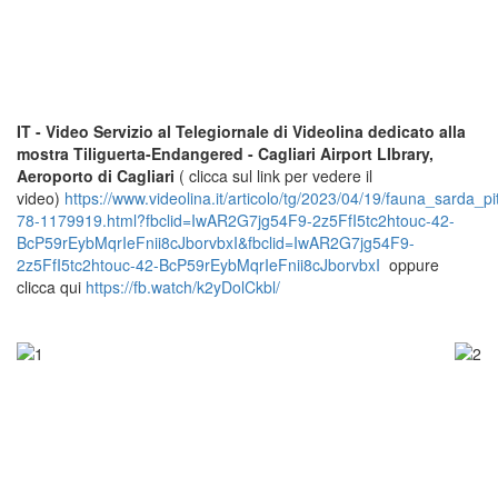
IT - Video Servizio al Telegiornale di Videolina dedicato alla
mostra Tiliguerta-Endangered - Cagliari Airport LIbrary,
Aeroporto di Cagliari
( clicca sul link per vedere il
video)
https://www.videolina.it/articolo/tg/2023/04/19/fauna_sarda_
78-1179919.html?fbclid=IwAR2G7jg54F9-2z5FfI5tc2htouc-42-
BcP59rEybMqrIeFnii8cJborvbxI&fbclid=IwAR2G7jg54F9-
2z5FfI5tc2htouc-42-BcP59rEybMqrIeFnii8cJborvbxI
oppure
clicca qui
https://fb.watch/k2yDolCkbl/