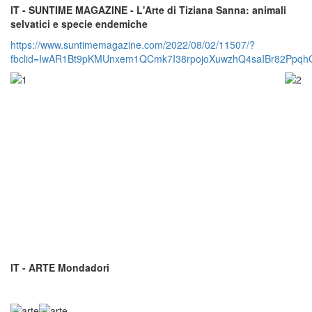
IT - SUNTIME MAGAZINE - L'Arte di Tiziana Sanna: animali
selvatici e specie endemiche
https://www.suntimemagazine.com/2022/08/02/11507/?
fbclid=IwAR1Bt9pKMUnxem1QCmk7I38rpojoXuwzhQ4saIBr82Ppq
IT - ARTE Mondadori