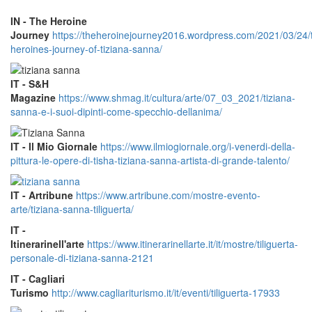
IN - The Heroine
Journey
https://theheroinejourney2016.wordpress.com/2021/03/24/
heroines-journey-of-tiziana-sanna/
IT - S&H
Magazine
https://www.shmag.it/cultura/arte/07_03_2021/tiziana-
sanna-e-i-suoi-dipinti-come-specchio-dellanima/
IT - Il Mio Giornale
https://www.ilmiogiornale.org/i-venerdi-della-
pittura-le-opere-di-tisha-tiziana-sanna-artista-di-grande-talento/
IT - Artribune
https://www.artribune.com/mostre-evento-
arte/tiziana-sanna-tiliguerta/
IT -
Itinerarinell'arte
https://www.itinerarinellarte.it/it/mostre/tiliguerta-
personale-di-tiziana-sanna-2121
IT - Cagliari
Turismo
http://www.cagliariturismo.it/it/eventi/tiliguerta-17933