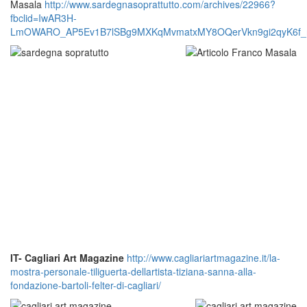
Masala
http://www.sardegnasoprattutto.com/archives/22966?
fbclid=IwAR3H-
LmOWARO_AP5Ev1B7lSBg9MXKqMvmatxMY8OQerVkn9gi2qyK6f_
IT-
Cagliari Art Magazine
http://www.cagliariartmagazine.it/la-
mostra-personale-tiliguerta-dellartista-tiziana-sanna-alla-
fondazione-bartoli-felter-di-cagliari/