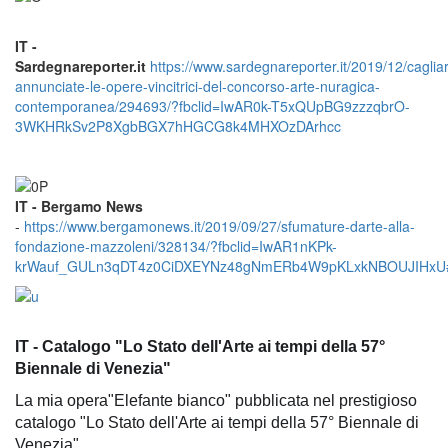
IT -
Sardegnareporter.it
https://www.sardegnareporter.it/2019/12/cagliar
annunciate-le-opere-vincitrici-del-concorso-arte-nuragica-
contemporanea/294693/?fbclid=IwAR0k-T5xQUpBG9zzzqbrO-
3WKHRkSv2P8XgbBGX7hHGCG8k4MHXOzDArhcc
IT - Bergamo News
-
https://www.bergamonews.it/2019/09/27/sfumature-darte-alla-
fondazione-mazzoleni/328134/?fbclid=IwAR1nKPk-
krWauf_GULn3qDT4z0CiDXEYNz48gNmERb4W9pKLxkNBOUJIHxU#
IT - Catalogo "Lo Stato dell'Arte ai tempi della 57°
Biennale di Venezia"
La mia opera"Elefante bianco" pubblicata nel prestigioso
catalogo "Lo Stato dell'Arte ai tempi della 57° Biennale di
Venezia"