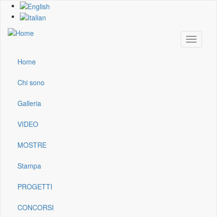
Skip
to
main
content
Toggle
navigati
Home
Main
navigation
Chi sono
Galleria
VIDEO
MOSTRE
Stampa
PROGETTI
CONCORSI