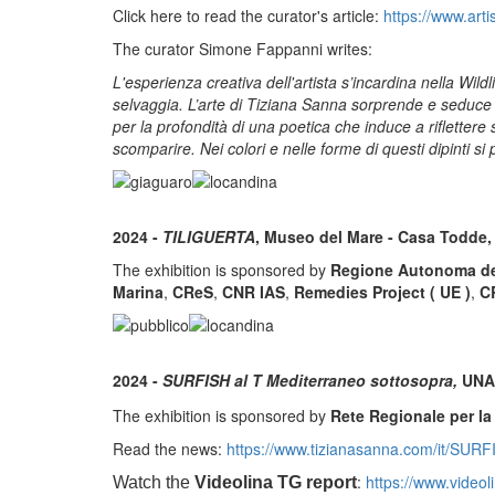
Click here to read the curator's article:
https://www.arti
The curator Simone Fappanni writes:
L'esperienza creativa dell'artista s’incardina nella Wild
selvaggia. L’arte di Tiziana Sanna sorprende e seduce n
per la profondità di una poetica che induce a riflettere s
scomparire. Nei colori e nelle forme di questi dipinti s
2024 -
TILIGUERTA
, Museo del Mare - Casa Todde, 
The exhibition is sponsored by
Regione Autonoma de
Marina
,
CReS
,
CNR IAS
,
Remedies Project ( UE )
,
CR
2024 -
SURFISH al T Mediterraneo sottosopra,
UNAH
The exhibition is sponsored by
Rete Regionale per l
Read the news:
https://www.tizianasanna.com/it/SURF
:
https://www.video
Watch the
Videolina
TG report