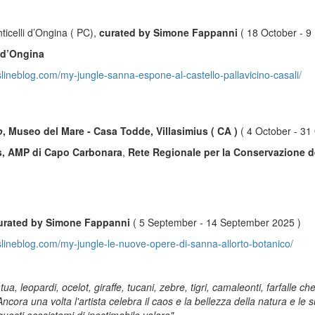
ticelli d’Ongina ( PC),
curated by Simone Fappanni
( 18 October - 
 d’Ongina
slineblog.com/my-jungle-sanna-espone-al-castello-pallavicino-casali/
o
, Museo del Mare - Casa Todde, Villasimius ( CA )
( 4 October - 31
s, AMP di Capo Carbonara
,
Rete Regionale per la Conservazione d
 curated by Simone Fappanni
( 5 September - 14 September 2025 )
islineblog.com/my-jungle-le-nuove-opere-di-sanna-allorto-botanico/
a, leopardi, ocelot, giraffe, tucani, zebre, tigri, camaleonti, farfalle c
ora una volta l'artista celebra il caos e la bellezza della natura e le su
questi ecosistemi di inestimabile valore"