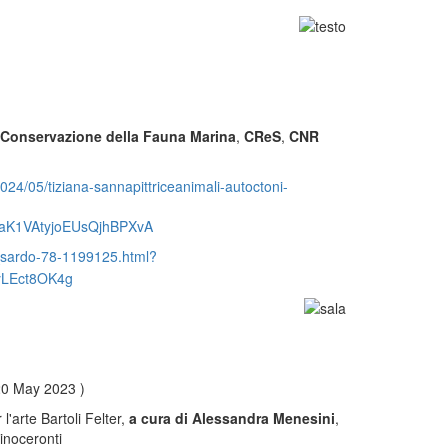
)
a Conservazione della Fauna Marina
,
CReS
,
CNR
024/05/tiziana-sannapittriceanimali-autoctoni-
K1VAtyjoEUsQjhBPXvA
le_sardo-78-1199125.html?
yLEct8OK4g
20 May 2023 )
l'arte Bartoli Felter,
a cura di Alessandra Menesini
,
 rinoceronti