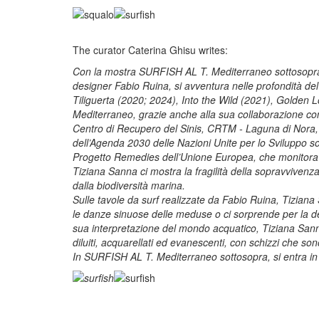
The curator Caterina Ghisu writes:
Con la mostra SURFISH AL T. Mediterraneo sottosopra, n
designer Fabio Ruina, si avventura nelle profondità del
Tiliguerta (2020; 2024), Into the Wild (2021), Golden L
Mediterraneo, grazie anche alla sua collaborazione con 
Centro di Recupero del Sinis, CRTM - Laguna di Nora, l
dell’Agenda 2030 delle Nazioni Unite per lo Sviluppo sos
Progetto Remedies dell’Unione Europea, che monitora 
Tiziana Sanna ci mostra la fragilità della sopravvivenz
dalla biodiversità marina.
Sulle tavole da surf realizzate da Fabio Ruina, Tiziana S
le danze sinuose delle meduse o ci sorprende per la des
sua interpretazione del mondo acquatico, Tiziana Sanna
diluiti, acquarellati ed evanescenti, con schizzi che so
In SURFISH AL T. Mediterraneo sottosopra, si entra in 