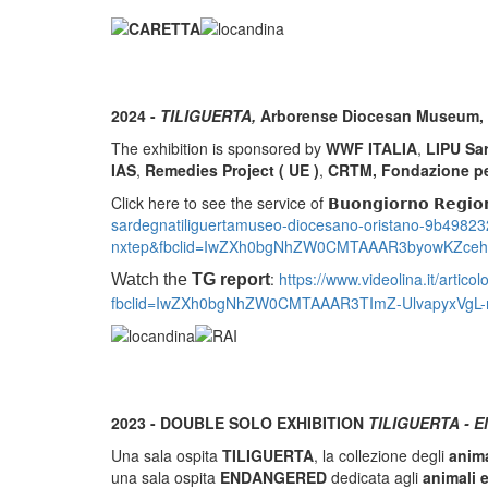
2024 -
TILIGUERTA,
Arborense Diocesan Museum, O
The exhibition is sponsored by
WWF ITALIA
,
LIPU Sa
IAS
,
Remedies Project ( UE )
,
CRTM, Fondazione per 
Click here to see the service of
𝗕𝘂𝗼𝗻𝗴𝗶𝗼𝗿𝗻𝗼 𝗥𝗲𝗴𝗶
sardegnatiliguertamuseo-diocesano-oristano-9b49823
nxtep&fbclid=IwZXh0bgNhZW0CMTAAAR3byowKZce
:
https://www.videolina.it/arti
Watch the
TG report
fbclid=IwZXh0bgNhZW0CMTAAAR3TImZ-UlvapyxVgL-
2023 - DOUBLE SOLO EXHIBITION
TILIGUERTA - 
Una sala ospita
TILIGUERTA
, la collezione degli
anima
una sala ospita
ENDANGERED
dedicata agli
animali e