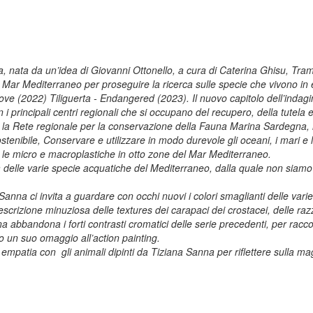
ata da un’idea di Giovanni Ottonello, a cura di Caterina Ghisu, Tramar
 Mar Mediterraneo per proseguire la ricerca sulle specie che vivono in 
ove (2022) Tiliguerta - Endangered (2023). Il nuovo capitolo dell’indag
i principali centri regionali che si occupano del recupero, della tutel
a Rete regionale per la conservazione della Fauna Marina Sardegna, il C
tenibile, Conservare e utilizzare in modo durevole gli oceani, i mari e l
le micro e macroplastiche in otto zone del Mar Mediterraneo.
a delle varie specie acquatiche del Mediterraneo, dalla quale non siamo
anna ci invita a guardare con occhi nuovi i colori smaglianti delle varie
crizione minuziosa delle textures dei carapaci dei crostacei, delle raz
 abbandona i forti contrasti cromatici delle serie precedenti, per racco
no un suo omaggio all’action painting.
empatia con gli animali dipinti da Tiziana Sanna per riflettere sulla ma