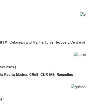
RTM
(Cetacean and Marine Turtle Recovery Centre of
 May 2026 )
lla Fauna Marina
,
CReS
,
CNR IAS
,
Remedies
4 )