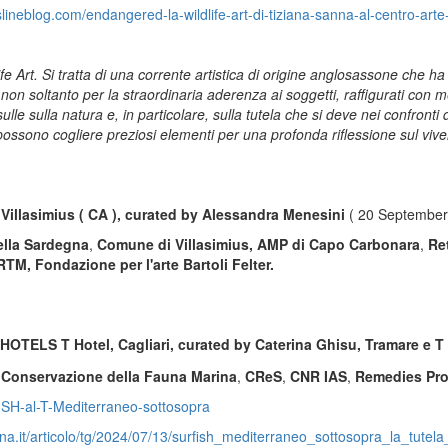
slineblog.com/endangered-la-wildlife-art-di-tiziana-sanna-al-centro-arte-
life Art. Si tratta di una corrente artistica di origine anglosassone che h
on soltanto per la straordinaria aderenza ai soggetti, raffigurati con 
ulle sulla natura e, in particolare, sulla tutela che si deve nei confronti
i possono cogliere preziosi elementi per una profonda riflessione sul vive
Villasimius ( CA ), curated by Alessandra Menesini
( 20 September
lla Sardegna
,
Comune di Villasimius, AMP di Capo Carbonara
,
Re
TM, Fondazione per l'arte Bartoli Felter.
OTELS T Hotel, Cagliari, curated by Caterina Ghisu, Tramare e T 
a Conservazione della Fauna Marina
,
CReS
,
CNR IAS
,
Remedies Proj
ISH-al-T-Mediterraneo-sottosopra
lina.it/articolo/tg/2024/07/13/surfish_mediterraneo_sottosopra_la_tut