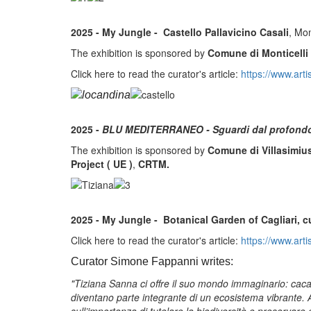
2025 - My Jungle - Castello Pallavicino Casali
, Mon
The exhibition is sponsored by
Comune di Monticelli
Click here to read the curator's article:
https://www.arti
2025 -
BLU MEDITERRANEO - Sguardi dal profond
The exhibition is sponsored by
Comune di Villasimiu
Project ( UE )
,
CRTM.
2025 - My Jungle - Botanical Garden of Cagliari,
Click here to read the curator's article:
https://www.art
Curator Simone Fappanni writes:
"Tiziana Sanna ci offre il suo mondo immaginario: cacatu
diventano parte integrante di un ecosistema vibrante. Anc
sull’importanza di tutelare la biodiversità e preservare 