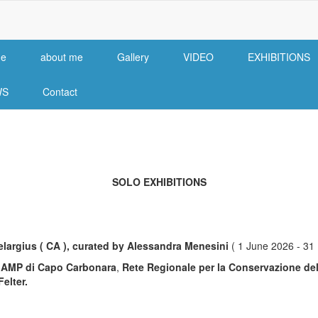
e
about me
Gallery
VIDEO
EXHIBITIONS
n
igation
WS
Contact
SOLO EXHIBITIONS
largius ( CA ), curated by Alessandra Menesini
( 1 June 2026 - 31
, AMP di Capo Carbonara
,
Rete Regionale per la Conservazione de
elter.