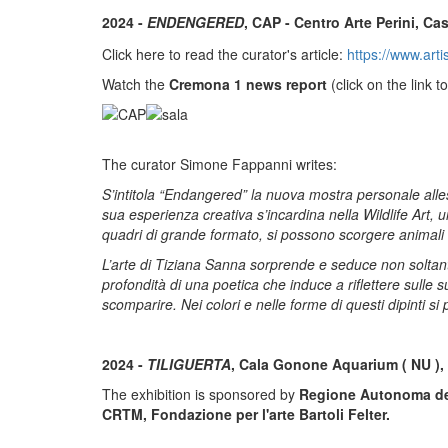
2024 -
ENDENGERED
, CAP - Centro Arte Perini, C
Click here to read the curator's article:
https://www.arti
Watch the
Cremona 1 news report
(click on the link 
The curator Simone Fappanni writes:
S’intitola “Endangered” la nuova mostra personale allest
sua esperienza creativa s’incardina nella Wildlife Art, 
quadri di grande formato, si possono scorgere animali a ri
L’arte di Tiziana Sanna sorprende e seduce non soltanto
profondità di una poetica che induce a riflettere sulle su
scomparire. Nei colori e nelle forme di questi dipinti s
2024 -
TILIGUERTA
, Cala Gonone Aquarium ( NU ),
The exhibition is sponsored by
Regione Autonoma de
CRTM, Fondazione per l'arte Bartoli Felter.