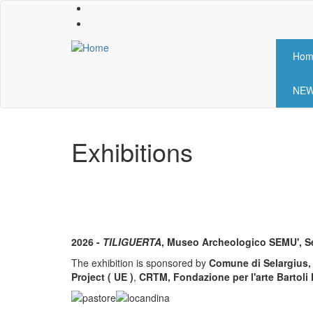
Skip
to
main
content
Hom
Mai
nav
NE
Exhibitions
2026 -
TILIGUERTA
, Museo Archeologico SEMU', Se
The exhibition is sponsored by
Comune di Selargius
Project ( UE )
,
CRTM, Fondazione per l'arte Bartoli F