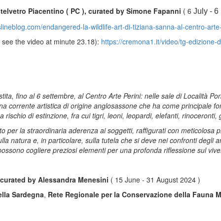
astelvetro Piacentino ( PC ), curated by Simone Fapanni
( 6
July - 
slineblog.com/endangered-la-wildlife-art-di-tiziana-sanna-al-centro-arte-
to see the video at minute 23.18):
https://cremona1.it/video/tg-edizione-
ita, fino al 6 settembre, al Centro Arte Perini: nelle sale di Località P
una corrente artistica di origine anglosassone che ha come principale fo
schio di estinzione, fra cui tigri, leoni, leopardi, elefanti, rinoceronti, 
 per la straordinaria aderenza ai soggetti, raffigurati con meticolosa 
lla natura e, in particolare, sulla tutela che si deve nei confronti degli 
i possono cogliere preziosi elementi per una profonda riflessione sul vive
 curated by Alessandra Menesini
( 15 June - 31 August 2024 )
lla Sardegna
,
Rete Regionale per la Conservazione della Fauna M