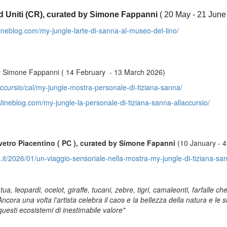
d Uniti (CR), curated by Simone Fappanni
( 20 May - 21 June
lineblog.com/my-jungle-larte-di-sanna-al-museo-del-lino/
 by Simone Fappanni ( 14 February - 13 March 2026)
y/accursio/cal/my-jungle-mostra-personale-di-tiziana-sanna/
slineblog.com/my-jungle-la-personale-di-tiziana-sanna-allaccursio/
lvetro Piacentino ( PC ), curated by Simone Fapanni
(10 January - 4
.it/2026/01/un-viaggio-sensoriale-nella-mostra-my-jungle-di-tiziana-sa
a, leopardi, ocelot, giraffe, tucani, zebre, tigri, camaleonti, farfalle c
ora una volta l'artista celebra il caos e la bellezza della natura e le su
questi ecosistemi di inestimabile valore"