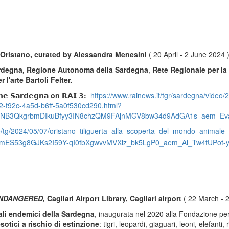
ristano, curated by Alessandra Menesini
( 20 April - 2 June 2024 
rdegna, Regione Autonoma della Sardegna
,
Rete Regionale per l
l'arte Bartoli Felter.
𝗻𝗲 𝗦𝗮𝗿𝗱𝗲𝗴𝗻𝗮 on 𝗥𝗔𝗜 𝟯:
https://www.rainews.it/tgr/sardegna/video/2
2-f92c-4a5d-b6ff-5a0f530cd290.html?
hNB3QkgrbmDIkuBfyy3IN8chzQM9FAjnMGV8bw34d9AdGA1s_aem_Eva
colo/tg/2024/05/07/oristano_tiliguerta_alla_scoperta_del_mondo_anima
mES53g8GJKs2I59Y-qI0tbXgwvvMVXlz_bk5LgP0_aem_Ai_Tw4fUPot-
ENDANGERED,
Cagliari Airport Library, Cagliari airport
( 22 March - 
li endemici della Sardegna
, inaugurata nel 2020 alla Fondazione per 
sotici a rischio di estinzione
: tigri, leopardi, giaguari, leoni, elefanti,