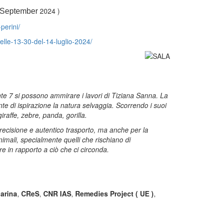
2024 )
6 September
perini/
delle-13-30-del-14-luglio-2024/
onte 7 si possono ammirare i lavori di Tiziana Sanna. La
nte di ispirazione la natura selvaggia. Scorrendo i suoi
giraffe, zebre, panda, gorilla.
precisione e autentico trasporto, ma anche per la
animali, specialmente quelli che rischiano di
re in rapporto a ciò che ci circonda.
arina
,
CReS
,
CNR IAS
,
Remedies Project ( UE )
,