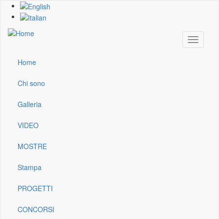
Skip
to
main
content
Toggle
navigati
Home
Main
navigation
Chi sono
Galleria
VIDEO
MOSTRE
Stampa
PROGETTI
CONCORSI