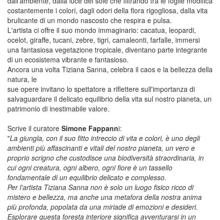
dall'ambiente, dalla luce del sole che filtrando tra le foglie modifica
costantemente i colori, dagli odori della flora rigogliosa, dalla vita
brulicante di un mondo nascosto che respira e pulsa.
L'artista ci offre il suo mondo immaginario: cacatua, leopardi,
ocelot, giraffe, tucani, zebre, tigri, camaleonti, farfalle, immersi
una fantasiosa vegetazione tropicale, diventano parte integrante
di un ecosistema vibrante e fantasioso.
Ancora una volta Tiziana Sanna, celebra il caos e la bellezza della
natura, le
sue opere invitano lo spettatore a riflettere sull'importanza di
salvaguardare il delicato equilibrio della vita sul nostro pianeta, un
patrimonio di inestimabile valore.
Scrive il curatore
Simone Fappann
i:
"
La giungla, con il suo fitto intreccio di vita e colori, è uno degli
ambienti più affascinanti e vitali del nostro pianeta, un vero e
proprio scrigno che custodisce una biodiversità straordinaria, in
cui ogni creatura, ogni albero, ogni fiore è un tassello
fondamentale di un equilibrio delicato e complesso.
Per l'artista Tiziana Sanna non è solo un luogo fisico ricco di
mistero e bellezza, ma anche una metafora della nostra anima
più profonda, popolata da una miriade di emozioni e desideri.
Esplorare questa foresta interiore significa avventurarsi in un