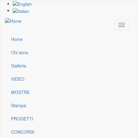
Skip
to
main
content
Toggle
navigati
Home
Main
navigation
Chi sono
Galleria
VIDEO
MOSTRE
Stampa
PROGETTI
CONCORSI