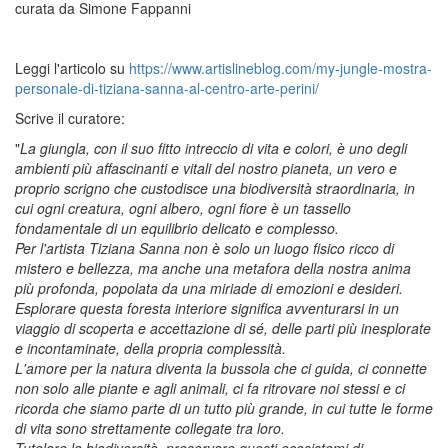
curata da Simone Fappanni
Leggi l'articolo su
https://www.artislineblog.com/my-jungle-mostra-
personale-di-tiziana-sanna-al-centro-arte-perini/
Scrive il curatore:
"
La giungla, con il suo fitto intreccio di vita e colori, è uno degli
ambienti più affascinanti e vitali del nostro pianeta, un vero e
proprio scrigno che custodisce una biodiversità straordinaria, in
cui ogni creatura, ogni albero, ogni fiore è un tassello
fondamentale di un equilibrio delicato e complesso.
Per l'artista Tiziana Sanna non è solo un luogo fisico ricco di
mistero e bellezza, ma anche una metafora della nostra anima
più profonda, popolata da una miriade di emozioni e desideri.
Esplorare questa foresta interiore significa avventurarsi in un
viaggio di scoperta e accettazione di sé, delle parti più inesplorate
e incontaminate, della propria complessità.
L'amore per la natura diventa la bussola che ci guida, ci connette
non solo alle piante e agli animali, ci fa ritrovare noi stessi e ci
ricorda che siamo parte di un tutto più grande, in cui tutte le forme
di vita sono strettamente collegate tra loro.
Tutelare la biodiversità, preservare questi ecosistemi di