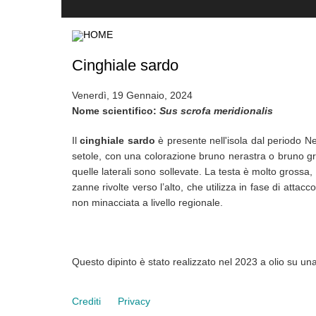
Skip
to
main
content
Cinghiale sardo
Venerdì, 19 Gennaio, 2024
Nome scientifico:
Sus scrofa meridionalis
Il
cinghiale sardo
è presente nell'isola dal periodo Neo
setole, con una colorazione bruno nerastra o bruno gri
quelle laterali sono sollevate. La testa è molto grossa, 
zanne rivolte verso l’alto, che utilizza in fase di att
non minacciata a livello regionale.
Questo dipinto è stato realizzato nel 2023 a olio su u
Crediti
Privacy