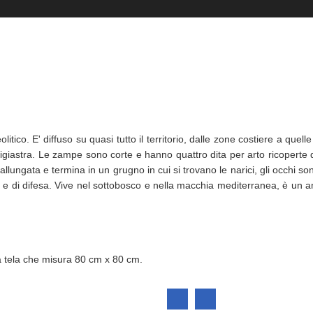
litico. E' diffuso su quasi tutto il territorio, dalle zone costiere a quel
giastra. Le zampe sono corte e hanno quattro dita per arto ricoperte d
allungata e termina in un grugno in cui si trovano le narici, gli occhi sono
acco e di difesa. Vive nel sottobosco e nella macchia mediterranea, è un
na tela che misura 80 cm x 80 cm.