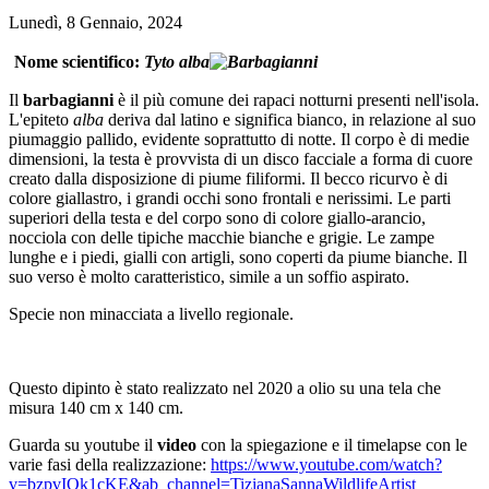
Lunedì, 8 Gennaio, 2024
Nome scientifico:
Tyto alba
Il
barbagianni
è il più comune dei rapaci notturni presenti nell'isola.
L'epiteto
alba
deriva dal latino e significa bianco, in relazione al suo
piumaggio pallido, evidente soprattutto di notte. Il corpo è di medie
dimensioni, la testa è provvista di un disco facciale a forma di cuore
creato dalla disposizione di piume filiformi. Il becco ricurvo è di
colore giallastro, i grandi occhi sono frontali e nerissimi. Le parti
superiori della testa e del corpo sono di colore giallo-arancio,
nocciola con delle tipiche macchie bianche e grigie. Le zampe
lunghe e i piedi, gialli con artigli, sono coperti da piume bianche. Il
suo verso è molto caratteristico, simile a un soffio aspirato.
Specie non minacciata a livello regionale.
Questo dipinto è stato realizzato nel 2020 a olio su una tela che
misura 140 cm x 140 cm.
Guarda su youtube il
video
con la spiegazione e il timelapse con le
varie fasi della realizzazione:
https://www.youtube.com/watch?
v=bzpvIOk1cKE&ab_channel=TizianaSannaWildlifeArtist