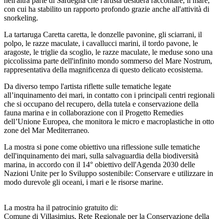
nell'altra parte di Sardegna che l'artista desidera raccontare, il mare,
con cui ha stabilito un rapporto profondo grazie anche all'attività di
snorkeling.
La tartaruga Caretta caretta, le donzelle pavonine, gli sciarrani, il
polpo, le razze maculate, i cavallucci marini, il tordo pavone, le
aragoste, le triglie da scoglio, le razze maculate, le meduse sono una
piccolissima parte dell'infinito mondo sommerso del Mare Nostrum,
rappresentativa della magnificenza di questo delicato ecosistema.
Da diverso tempo l'artista riflette sulle tematiche legate
all’inquinamento dei mari, in contatto con i principali centri regionali
che si occupano del recupero, della tutela e conservazione della
fauna marina e in collaborazione con il Progetto Remedies
dell’Unione Europea, che monitora le micro e macroplastiche in otto
zone del Mar Mediterraneo
.
La mostra si pone come obiettivo una riflessione sulle tematiche
dell'inquinamento dei mari, sulla salvaguardia della biodiversità
marina, in accordo con il 14° obiettivo dell'Agenda 2030 delle
Nazioni Unite per lo Sviluppo sostenibile: Conservare e utilizzare in
modo durevole gli oceani, i mari e le risorse marine.
La mostra ha il patrocinio gratuito di:
Comune di Villasimius, Rete Regionale per la Conservazione della