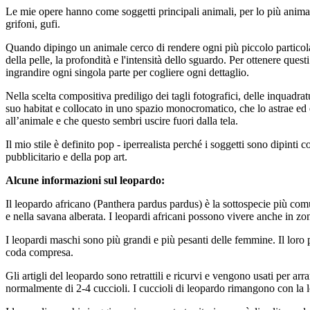
Le mie opere hanno come soggetti principali animali, per lo più animali e
grifoni, gufi.
Quando dipingo un animale cerco di rendere ogni più piccolo particolar
della pelle, la profondità e l'intensità dello sguardo. Per ottenere ques
ingrandire ogni singola parte per cogliere ogni dettaglio.
Nella scelta compositiva prediligo dei tagli fotografici, delle inquadra
suo habitat e collocato in uno spazio monocromatico, che lo astrae ed e
all’animale e che questo sembri uscire fuori dalla tela.
Il mio stile è definito pop - iperrealista perché i soggetti sono dipinti 
pubblicitario e della pop art.
Alcune informazioni sul leopardo:
Il leopardo africano (Panthera pardus pardus) è la sottospecie più comune
e nella savana alberata. I leopardi africani possono vivere anche in zon
I leopardi maschi sono più grandi e più pesanti delle femmine. Il lor
coda compresa.
Gli artigli del leopardo sono retrattili e ricurvi e vengono usati per ar
normalmente di 2-4 cuccioli. I cuccioli di leopardo rimangono con la l