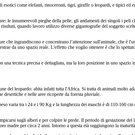
sotici come elefanti, rinoceronti, tigri, giraffe o leopardi, e tipici ed 
e: le innumerevoli pieghe della pelle, gli andamenti dei singoli i peli 
ti risultati, quando lavoro utilizzo diverse gigantografie del soggetto sce
ture che ingrandiscono e concentrano l’attenzione sull'animale, che è l'u
strae da uno spazio reale. L'effetto che voglio ottenere è che lo spettat
con una tecnica precisa e dettagliata, ma la loro posizione in uno spazio ir
 del leopardo: abita infatti tutta l'Africa. Si tratta di animali molto ad
e desertiche e nelle aree ricoperte da foresta pluviale.
o peso varia tra i 24 e i 90 Kg e la lunghezza dei maschi è di 110-160
rampicarsi sugli alberi e per colpire le prede. Il periodo di gestazione de
oro madre per circa 2 anni. Intorno a questa età raggiungono la maturità