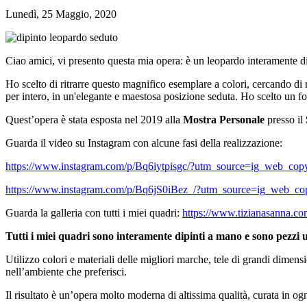
Lunedì, 25 Maggio, 2020
Ciao amici, vi presento questa mia opera: è un leopardo interamente di
Ho scelto di ritrarre questo magnifico esemplare a colori, cercando di re
per intero, in un'elegante e maestosa posizione seduta. Ho scelto un f
Quest’opera è stata esposta nel 2019 alla
Mostra Personale
presso il
Guarda il video su Instagram con alcune fasi della realizzazione:
https://www.instagram.com/p/Bq6iytpisgc/?utm_source=ig_web_cop
https://www.instagram.com/p/Bq6jS0iBez_/?utm_source=ig_web_co
Guarda la galleria con tutti i miei quadri:
https://www.tizianasanna.com
Tutti i miei quadri sono interamente dipinti a mano e sono pezzi uni
Utilizzo colori e materiali delle migliori marche, tele di grandi dimensi
nell’ambiente che preferisci.
Il risultato è un’opera molto moderna di altissima qualità, curata in og