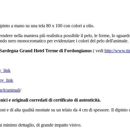
pinto a mano su una tela 80 x 100 con colori a olio.
ndere nella maniera più realistica possibile il pelo, le forme, lo sguardo.
ondo nero monocromatico per evidenziare i colori del pelo dell'animale.
Sardegna Grand Hotel Terme di Fordongianus
( vedi
http://www.ti
y_link
py_link
/it/animali
/
ci e originali corredati di certificato di autenticità.
oni e di alta qualità montate su un telaio da 4 cm di spessore. Il dipinto 
ni minimo dettaglio, di grande impatto visivo.