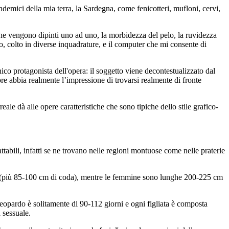
endemici della mia terra, la Sardegna, come fenicotteri, mufloni, cervi,
che vengono dipinti uno ad uno, la morbidezza del pelo, la ruvidezza
lto, colto in diverse inquadrature, e il computer che mi consente di
nico protagonista dell'opera: il soggetto viene decontestualizzato dal
ore abbia realmente l’impressione di trovarsi realmente di fronte
reale dà alle opere caratteristiche che sono tipiche dello stile grafico-
attabili, infatti se ne trovano nelle regioni montuose come nelle praterie
 cm (più 85-100 cm di coda), mentre le femmine sono lunghe 200-225 cm
l leopardo è solitamente di 90-112 giorni e ogni figliata è composta
 sessuale.