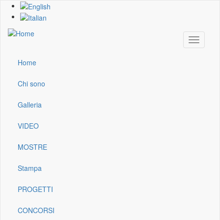
Skip
to
main
content
Toggle
navigati
Home
Main
navigation
Chi sono
Galleria
VIDEO
MOSTRE
Stampa
PROGETTI
CONCORSI