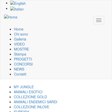
Skip
to
main
content
Toggle
navigati
Home
Main
Chi sono
Galleria
navigation
VIDEO
MOSTRE
Stampa
PROGETTI
CONCORSI
NEWS
Contatti
MY JUNGLE
Navigazione
ANIMALI ESOTICI
COLLEZIONE GOLD
galleria
ANIMALI ENDEMICI SARDI
COLLEZIONE INLOVE
SURFISH